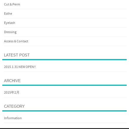
Cut & Perm
Esthe
Eyelash
Dressing
Access & Contact
LATEST POST
2015.1.31 NEW OPEN!!
ARCHIVE
2015年2月
CATEGORY
Information