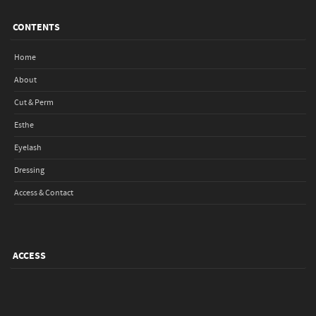
CONTENTS
Home
About
Cut & Perm
Esthe
Eyelash
Dressing
Access & Contact
ACCESS