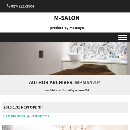
027-221-2504
M-SALON
produce by matsuya
Skip to content
AUTHOR ARCHIVES:
WPMSA204
Home
/
Articles Posted by wpmsa204
2015.1.31 NEW OPEN!!
2015年2月26日
BY
WPMSA204